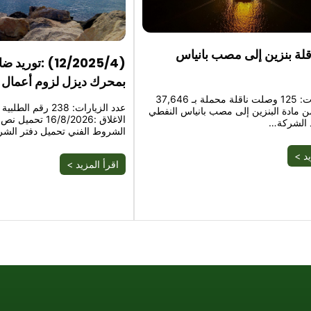
لة بنزين إلى مصب بانياس
(12/2025/4) :تو
بمحرك ديزل لزوم أعمال ا
عدد الزيارات: 125 وصلت ناقلة محملة بـ 37,646
 من مادة البنزين إلى مصب بانياس النفطي
الاغلاق :16/8/2026
 الشركة…
الشروط الفني تحميل دفتر الش
يد >
اقرأ المزيد >