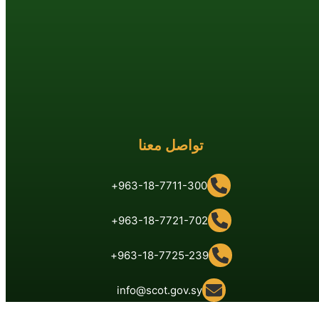
تواصل معنا
963-18-7711-300+
963-18-7721-702+
963-18-7725-239+
info@scot.gov.sy