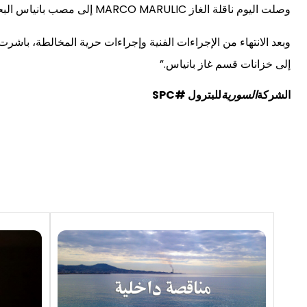
وصلت اليوم ناقلة الغاز MARCO MARULIC إلى مصب بانياس البحري، وعلى متنها شحنة من الغاز تبلغ 3980.052 طن متري.
وبعد الانتهاء من الإجراءات الفنية وإجراءات حرية المخالطة، باش
إلى خزانات قسم غاز بانياس.”
الشركة
السورية
للبترول #SPC