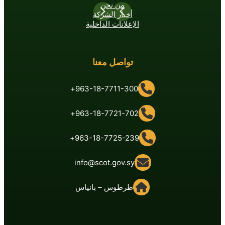
من نحن
أخبار الشركة
الإعلانات الداخلية
تواصل معنا
963-18-7711-300+
963-18-7721-702+
963-18-7725-239+
info@scot.gov.sy
طرطوس – بانياس