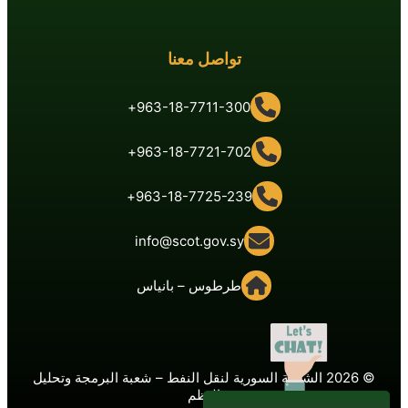
تواصل معنا
963-18-7711-300+
963-18-7721-702+
963-18-7725-239+
info@scot.gov.sy
طرطوس – بانياس
© 2026 الشركة السورية لنقل النفط – شعبة البرمجة وتحليل
النظم